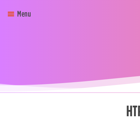
HT
Nécessaire
These
cookies are
not