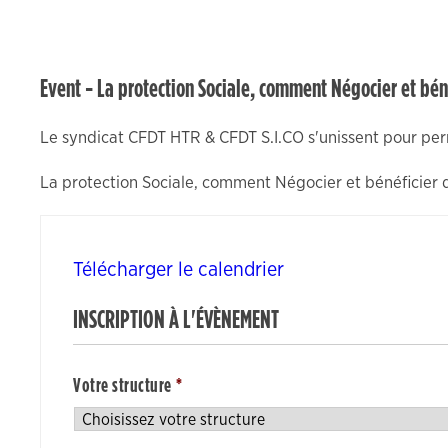
optional.
They are
needed for
Event - La protection Sociale, comment Négocier et bén
the website
to function.
Le syndicat CFDT HTR & CFDT S.I.CO s'unissent pour perm
La protection Sociale, comment Négocier et bénéficier 
Statistiques
In order for
us to
improve the
Télécharger le calendrier
website's
functionality
INSCRIPTION À L'ÉVÈNEMENT
and
structure,
based on
Votre structure
*
how the
website is