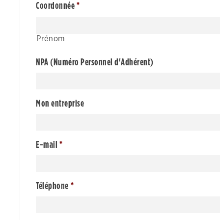
used.
Coordonnée
*
Experience
Prénom
In order for
NPA (Numéro Personnel d'Adhérent)
our website
to perform
as well as
possible
Mon entreprise
during your
visit. If you
refuse these
E-mail
*
cookies,
some
functionality
will
Téléphone
*
disappear
from the
website.