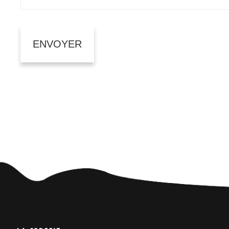
Marketing
By sharing
your
interests
and
behavior as
you visit our
site, you
increase the
chance of
seeing
personalized
content and
offers.